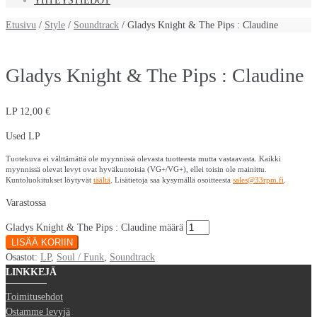
YHTEYSTIEDOT
Etusivu
/
Style
/
Soundtrack
/ Gladys Knight & The Pips : Claudine
Gladys Knight & The Pips : Claudine
LP
12,00
€
Used LP
Tuotekuva ei välttämättä ole myynnissä olevasta tuotteesta mutta vastaavasta. Kaikki
myynnissä olevat levyt ovat hyväkuntoisia (VG+/VG+), ellei toisin ole mainittu.
Kuntoluokitukset löytyvät
täältä
. Lisätietoja saa kysymällä osoitteesta
sales@33rpm.fi
.
Varastossa
Gladys Knight & The Pips : Claudine määrä
LISÄÄ KORIIN
Osastot:
LP
,
Soul / Funk
,
Soundtrack
LINKKEJÄ
Toimitusehdot
Ostamme levyjä