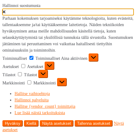
Hallinnoi suostumusta
Parhaan kokemuksen tarjoamiseksi käytämme teknologioita, kuten evästeitä,
tallentaaksemme ja/tai käyttääksemme laitetietoja. Näiden tekniikoiden
hyväksyminen antaa meille mahdollisuuden käsitellä tietoja, kuten
selauskäyttäytymistä tai yksilöllisiä tunnuksia tällä sivustolla. Suostumuksen
jättäminen tai peruuttaminen voi vaikuttaa haitallisesti tiettyihin
ominaisuuksiin ja toimintoihin.
Toiminnalliset
Toiminnalliset
Aina aktiivinen
Asetukset
Asetukset
Tilastot
Tilastot
Markkinointi
Markkinointi
Hallitse vaihtoehtoja
Hallinnoi palveluita
Hallitse {vendor_count} toimittajia
Lue lisää näistä tarkoituksista
Hyväksy
Kiellä
Näytä asetukset
Tallenna asetukset
Näytä
asetukset