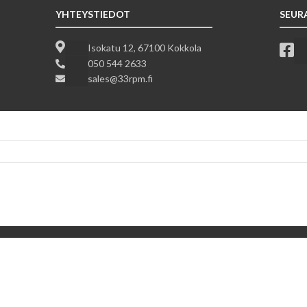
YHTEYSTIEDOT
SEUR
Isokatu 12, 67100 Kokkola
050 544 2633
sales@33rpm.fi