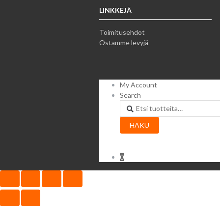
LINKKEJÄ
Toimitusehdot
Ostamme levyjä
My Account
Search
Etsi:
HAKU
0