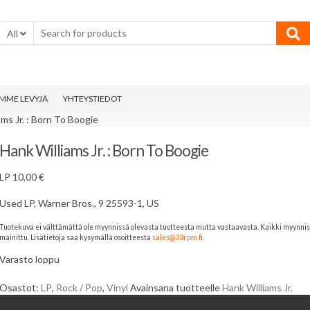
All
MME LEVYJÄ
YHTEYSTIEDOT
ams Jr. : Born To Boogie
Hank Williams Jr. : Born To Boogie
LP
10,00
€
Used LP, Warner Bros., 9 25593-1, US
Tuotekuva ei välttämättä ole myynnissä olevasta tuotteesta mutta vastaavasta. Kaikki myynnissä 
mainittu. Lisätietoja saa kysymällä osoitteesta
sales@33rpm.fi
.
Varasto loppu
Osastot:
LP
,
Rock / Pop
,
Vinyl
Avainsana tuotteelle
Hank Williams Jr.