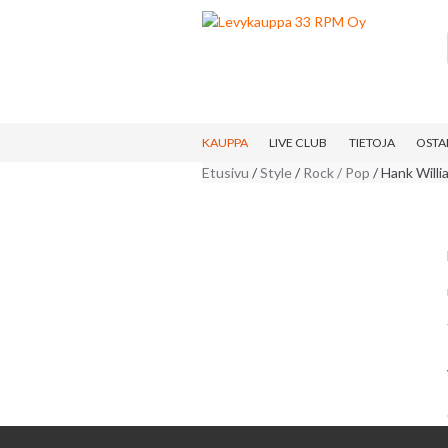
Skip
Skip
to
to
navigation
content
KAUPPA
LIVE CLUB
TIETOJA
OSTA
Etusivu
/
Style
/
Rock / Pop
/ Hank Willi