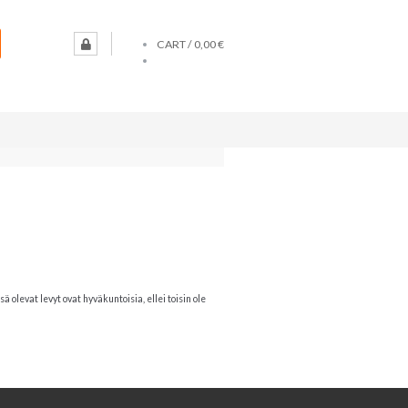
CART /
0,00 €
olevat levyt ovat hyväkuntoisia, ellei toisin ole