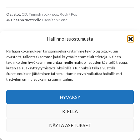
Osastot:
CD
,
Finnish rock / pop
,
Rock / Pop
Avainsana tuotteelle
Hassisen Kone
Hallinnoi suostumusta
LINKKEJÄ
YHTEYSTIEDOT
Parhaan kokemuksen tarjoamiseksi käytämme teknologioita, kuten
evästeitä, tallentaaksemme ja/tai käyttääksemme laitetietoja. Näiden
tekniikoiden hyväksyminen antaa meille mahdollisuuden käsitellä tietoja,
SEURAA MEITÄ
kuten selauskäyttäytymistä tai yksilöllisiä tunnuksia tällä sivustolla.
Suostumuksen jättäminen tai peruuttaminen voi vaikuttaa haitallisesti
tiettyihin ominaisuuksiin ja toimintoihin.
HYVÄKSY
KIELLÄ
NÄYTÄ ASETUKSET