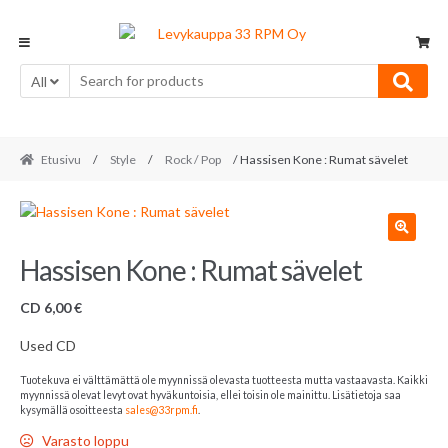
Skip
Skip
to
to
navigation
content
All
Etusivu
/
Style
/
Rock / Pop
/ Hassisen Kone : Rumat sävelet
🔍
Hassisen Kone : Rumat sävelet
CD
6,00
€
Used CD
Tuotekuva ei välttämättä ole myynnissä olevasta tuotteesta mutta vastaavasta. Kaikki
myynnissä olevat levyt ovat hyväkuntoisia, ellei toisin ole mainittu. Lisätietoja saa
kysymällä osoitteesta
sales@33rpm.fi
.
Varasto loppu