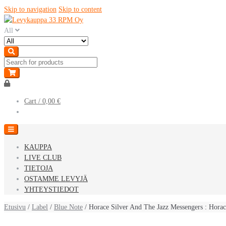
Skip to navigation
Skip to content
All
Cart /
0,00 €
KAUPPA
LIVE CLUB
TIETOJA
OSTAMME LEVYJÄ
YHTEYSTIEDOT
Etusivu
/
Label
/
Blue Note
/ Horace Silver And The Jazz Messengers : Horac