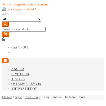
Skip to navigation
Skip to content
All
Cart /
0,00 €
KAUPPA
LIVE CLUB
TIETOJA
OSTAMME LEVYJÄ
YHTEYSTIEDOT
Etusivu
/
Style
/
Rock / Pop
/ Huey Lewis & The News : Fore!