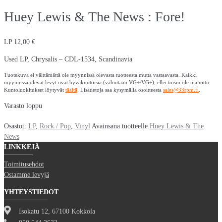
Huey Lewis & The News : Fore!
LP
12,00
€
Used LP, Chrysalis – CDL-1534, Scandinavia
Tuotekuva ei välttämättä ole myynnissä olevasta tuotteesta mutta vastaavasta. Kaikki
myynnissä olevat levyt ovat hyväkuntoisia (vähintään VG+/VG+), ellei toisin ole mainittu.
Kuntoluokitukset löytyvät
täältä
. Lisätietoja saa kysymällä osoitteesta
sales@33rpm.fi
.
Varasto loppu
Osastot:
LP
,
Rock / Pop
,
Vinyl
Avainsana tuotteelle
Huey Lewis & The
News
LINKKEJÄ
Toimitusehdot
Ostamme levyjä
YHTEYSTIEDOT
Isokatu 12, 67100 Kokkola