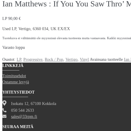
Ian Matthews : If You You Saw Thro’ 
LP
90,00
€
Used LP, Vertigo, 6360 034, UK EX/EX
Tuotekuva ei välttämättä ole myynnissä olevasta tuotteesta mutta vastaavasta. Kaikki myynnissä o
Varasto loppu
Osastot:
LP
,
Progressive
,
Rock / Pop
,
Vertigo
,
Vinyl
Avainsana tuotteelle
Ian
LINKKEJÄ
Toimitusehdot
Ostamme levyjä
YHTEYSTIEDOT
Isokatu 12, 67100 Kokkola
050 544 2633
sales@33rpm.fi
SEURAA MEITÄ