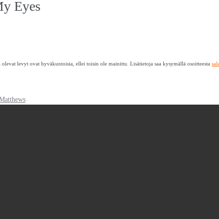
My Eyes
levat levyt ovat hyväkuntoisia, ellei toisin ole mainittu. Lisätietoja saa kysymällä osoitteesta
sa
 Matthews