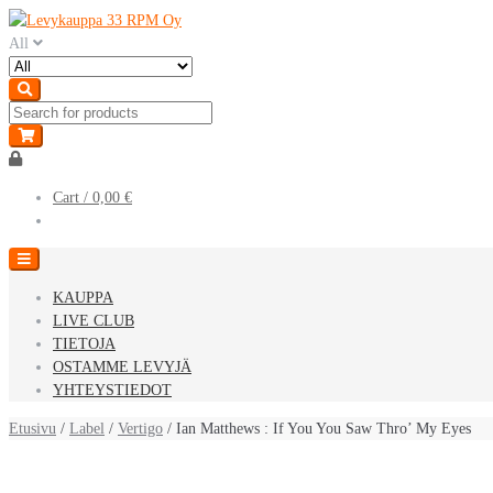
Skip
Skip
to
to
All
navigation
content
Cart /
0,00 €
KAUPPA
LIVE CLUB
TIETOJA
OSTAMME LEVYJÄ
YHTEYSTIEDOT
Etusivu
/
Label
/
Vertigo
/ Ian Matthews : If You You Saw Thro’ My Eyes