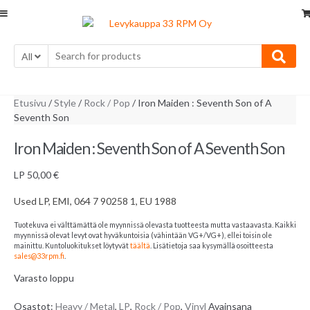
Skip
Skip
to
to
navigation
content
All
Etusivu
/
Style
/
Rock / Pop
/ Iron Maiden : Seventh Son of A
Seventh Son
Iron Maiden : Seventh Son of A Seventh Son
LP
50,00
€
Used LP, EMI, 064 7 90258 1, EU 1988
Tuotekuva ei välttämättä ole myynnissä olevasta tuotteesta mutta vastaavasta. Kaikki
myynnissä olevat levyt ovat hyväkuntoisia (vähintään VG+/VG+), ellei toisin ole
mainittu. Kuntoluokitukset löytyvät
täältä
. Lisätietoja saa kysymällä osoitteesta
sales@33rpm.fi
.
Varasto loppu
Osastot:
Heavy / Metal
,
LP
,
Rock / Pop
,
Vinyl
Avainsana