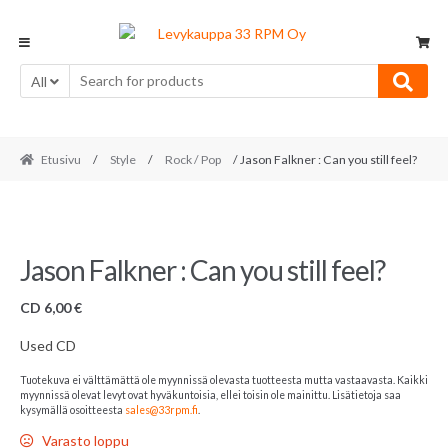
Skip
Skip
to
to
navigation
content
All
Etusivu
/
Style
/
Rock / Pop
/ Jason Falkner : Can you still feel?
Jason Falkner : Can you still feel?
CD
6,00
€
Used CD
Tuotekuva ei välttämättä ole myynnissä olevasta tuotteesta mutta vastaavasta. Kaikki
myynnissä olevat levyt ovat hyväkuntoisia, ellei toisin ole mainittu. Lisätietoja saa
kysymällä osoitteesta
sales@33rpm.fi
.
Varasto loppu