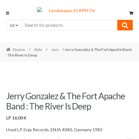
Skip
Skip
to
to
navigation
content
All
Etusivu
/
Style
/
Jazz
/ Jerry Gonzalez & The Fort Apache Band
: The River Is Deep
Jerry Gonzalez & The Fort Apache
Band : The River Is Deep
LP
16,00
€
Used LP, Enja Records, ENJA 4040, Germany 1983