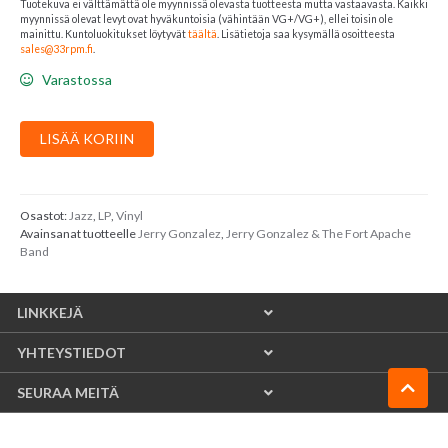
Tuotekuva ei välttämättä ole myynnissä olevasta tuotteesta mutta vastaavasta. Kaikki
myynnissä olevat levyt ovat hyväkuntoisia (vähintään VG+/VG+), ellei toisin ole
mainittu. Kuntoluokitukset löytyvät
täältä
. Lisätietoja saa kysymällä osoitteesta
sales@33rpm.fi
.
Varastossa
Jerry
LISÄÄ KORIIN
Gonzalez
&
The
Fort
Osastot:
Jazz
,
LP
,
Vinyl
Avainsanat tuotteelle
Jerry Gonzalez
,
Jerry Gonzalez & The Fort Apache
Apache
Band
Band
:
The
LINKKEJÄ
River
Is
YHTEYSTIEDOT
Deep
määrä
SEURAA MEITÄ