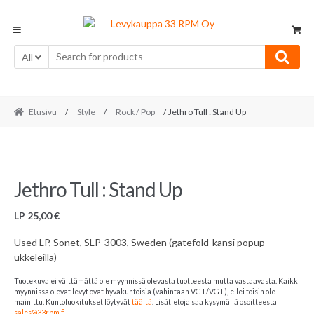
Skip
Skip
to
to
navigation
content
All
Etusivu
/
Style
/
Rock / Pop
/ Jethro Tull : Stand Up
Jethro Tull : Stand Up
LP
25,00
€
Used LP, Sonet, SLP-3003, Sweden (gatefold-kansi popup-
ukkeleilla)
Tuotekuva ei välttämättä ole myynnissä olevasta tuotteesta mutta vastaavasta. Kaikki
myynnissä olevat levyt ovat hyväkuntoisia (vähintään VG+/VG+), ellei toisin ole
mainittu. Kuntoluokitukset löytyvät
täältä
. Lisätietoja saa kysymällä osoitteesta
sales@33rpm.fi
.