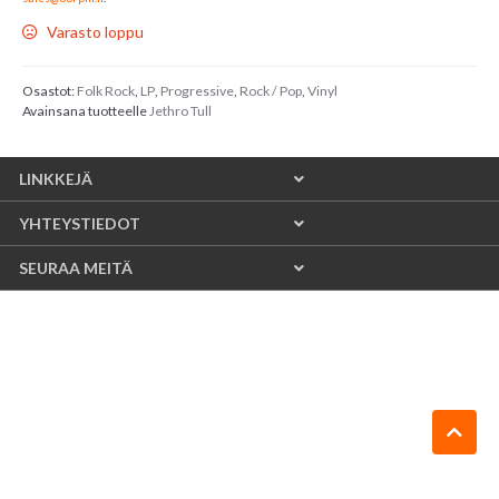
Varasto loppu
Osastot:
Folk Rock
,
LP
,
Progressive
,
Rock / Pop
,
Vinyl
Avainsana tuotteelle
Jethro Tull
LINKKEJÄ
YHTEYSTIEDOT
SEURAA MEITÄ