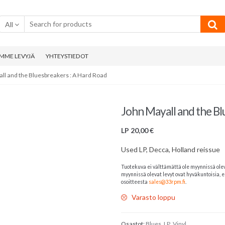
All
MME LEVYJÄ
YHTEYSTIEDOT
ll and the Bluesbreakers : A Hard Road
John Mayall and the Bl
LP
20,00
€
Used LP, Decca, Holland reissue
Tuotekuva ei välttämättä ole myynnissä ole
myynnissä olevat levyt ovat hyväkuntoisia, el
osoitteesta
sales@33rpm.fi
.
Varasto loppu
Osastot:
Blues
,
LP
,
Vinyl