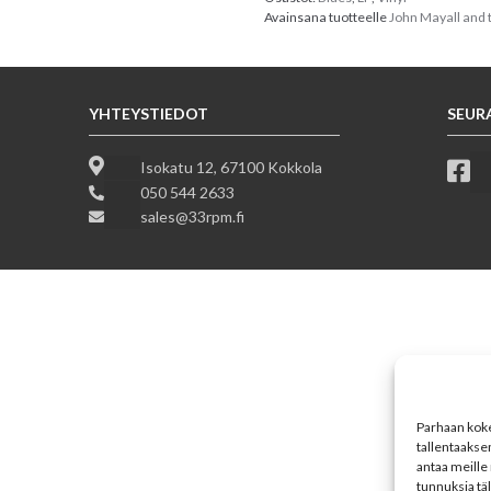
Avainsana tuotteelle
John Mayall and 
YHTEYSTIEDOT
SEUR
Isokatu 12, 67100 Kokkola
050 544 2633
sales@33rpm.fi
Parhaan koke
tallentaakse
antaa meille 
tunnuksia tä