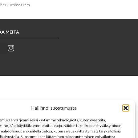
the Bluesbreakers
AA MEITÄ
Hallinnoi suostumusta
muksen tarjoamiseksi käytämme teknologioita, kuten evästeitä,
mme ja/tai käyttääksemme laitetietoja. Näiden tekniikoiden hyväksyminen
mahdollisuuden käsitellä tietoja, kuten selauskäyttäytymistä tai yksilöllisiä
llä sivustolla. Suostumuksen jättäminen tai peruuttaminen voi vaikuttaa