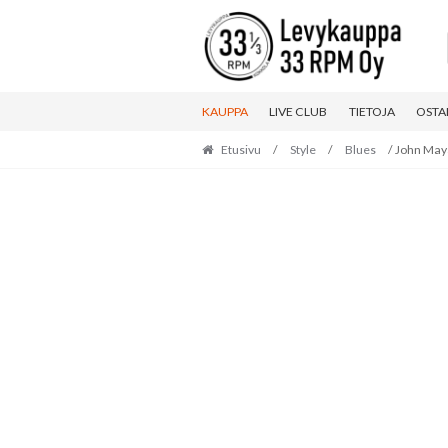
Skip
Skip
to
to
navigation
content
KAUPPA
LIVE CLUB
TIETOJA
OSTA
Etusivu
/
Style
/
Blues
/ John Maya