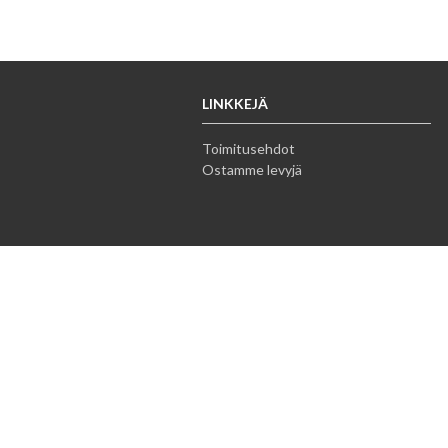
LINKKEJÄ
Toimitusehdot
Ostamme levyjä