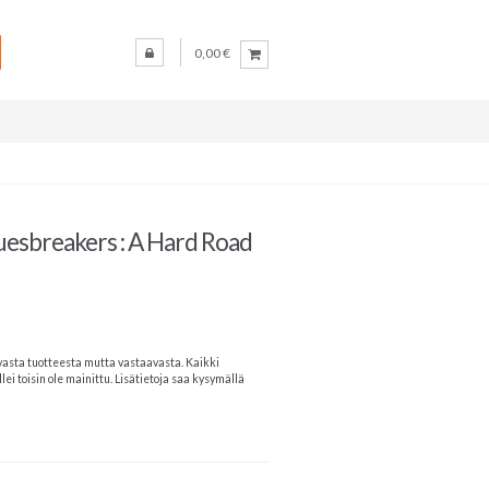
0,00 €
uesbreakers : A Hard Road
vasta tuotteesta mutta vastaavasta. Kaikki
lei toisin ole mainittu. Lisätietoja saa kysymällä