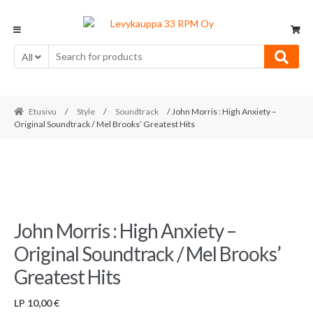
Skip
Skip
to
to
navigation
content
All
Etusivu
/
Style
/
Soundtrack
/ John Morris : High Anxiety –
Original Soundtrack / Mel Brooks’ Greatest Hits
John Morris : High Anxiety –
Original Soundtrack / Mel Brooks’
Greatest Hits
LP
10,00
€