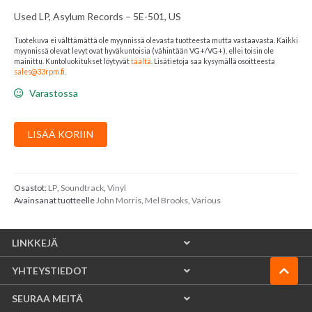
Used LP, Asylum Records – 5E-501, US
Tuotekuva ei välttämättä ole myynnissä olevasta tuotteesta mutta vastaavasta. Kaikki
myynnissä olevat levyt ovat hyväkuntoisia (vähintään VG+/VG+), ellei toisin ole
mainittu. Kuntoluokitukset löytyvät
täältä
. Lisätietoja saa kysymällä osoitteesta
sales@33rpm.fi
.
Varastossa
John
LISÄÄ KORIIN
Morris
:
High
Anxiety
Osastot:
LP
,
Soundtrack
,
Vinyl
Avainsanat tuotteelle
John Morris
,
Mel Brooks
,
Various
-
Original
Soundtrack
LINKKEJÄ
/
Mel
YHTEYSTIEDOT
Brooks'
Greatest
SEURAA MEITÄ
Hits