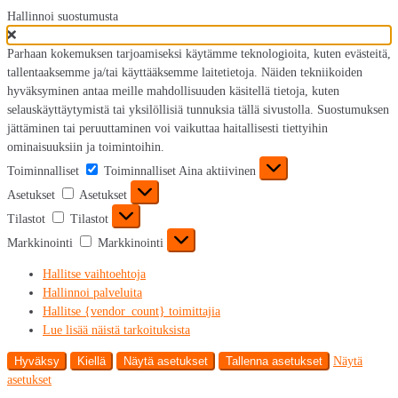
Hallinnoi suostumusta
Parhaan kokemuksen tarjoamiseksi käytämme teknologioita, kuten evästeitä,
tallentaaksemme ja/tai käyttääksemme laitetietoja. Näiden tekniikoiden
hyväksyminen antaa meille mahdollisuuden käsitellä tietoja, kuten
selauskäyttäytymistä tai yksilöllisiä tunnuksia tällä sivustolla. Suostumuksen
jättäminen tai peruuttaminen voi vaikuttaa haitallisesti tiettyihin
ominaisuuksiin ja toimintoihin.
Toiminnalliset
Toiminnalliset
Aina aktiivinen
Asetukset
Asetukset
Tilastot
Tilastot
Markkinointi
Markkinointi
Hallitse vaihtoehtoja
Hallinnoi palveluita
Hallitse {vendor_count} toimittajia
Lue lisää näistä tarkoituksista
Hyväksy
Kiellä
Näytä asetukset
Tallenna asetukset
Näytä
asetukset