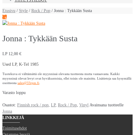
YHTEYSTIEDOT
Etusivu
/
Style
/
Rock / Pop
/ Jonna : Tykkään Susta
🔍
Jonna : Tykkään Susta
LP
12,00
€
Used LP, K-Tel 1985
Tuotekuva ei välttämättä ole myynnissä olevasta tuotteesta mutta vastaavasta. Kaikki
myynnissä olevat levyt ovat hyväkuntoisia, ellei toisin ole mainittu. Lisätietoja saa kysymällä
osoitteesta
sales@33rpm.fi
.
Varasto loppu
Osastot:
Finnish rock / pop
,
LP
,
Rock / Pop
,
Vinyl
Avainsana tuotteelle
Jonna
LINKKEJÄ
Toimitusehdot
Ostamme levyjä