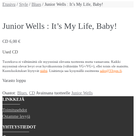
Etusivu
/
Style
/
Blues
/ Junior Wells : It’s My Life, Baby!
Junior Wells : It’s My Life, Baby!
CD
6,00
€
Used CD
Tuotekuva ei välttämättä ole myynnissä olevasta tuotteesta mutta vastaavasta. Kaikki
myynnissä olevat levyt ovat hyväkuntoisia (vähintään VG+/VG+), ellei toisin ole mainittu.
Kuntoluokitukset löytyvät
täältä
. Lisätietoja saa kysymällä osoitteesta
sales@33rpm.fi
.
Varasto loppu
Osastot:
Blues
,
CD
Avainsana tuotteelle
Junior Wells
LINKKEJÄ
Toimitusehdot
Ostamme levyjä
YHTEYSTIEDOT