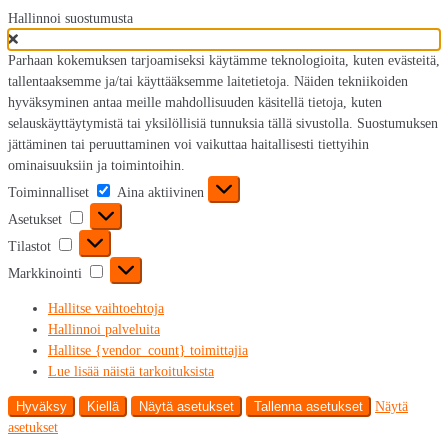
Hallinnoi suostumusta
Parhaan kokemuksen tarjoamiseksi käytämme teknologioita, kuten evästeitä,
tallentaaksemme ja/tai käyttääksemme laitetietoja. Näiden tekniikoiden
hyväksyminen antaa meille mahdollisuuden käsitellä tietoja, kuten
selauskäyttäytymistä tai yksilöllisiä tunnuksia tällä sivustolla. Suostumuksen
jättäminen tai peruuttaminen voi vaikuttaa haitallisesti tiettyihin
ominaisuuksiin ja toimintoihin.
Toiminnalliset
Toiminnalliset
Aina aktiivinen
Asetukset
Asetukset
Tilastot
Tilastot
Markkinointi
Markkinointi
Hallitse vaihtoehtoja
Hallinnoi palveluita
Hallitse {vendor_count} toimittajia
Lue lisää näistä tarkoituksista
Hyväksy
Kiellä
Näytä asetukset
Tallenna asetukset
Näytä
asetukset