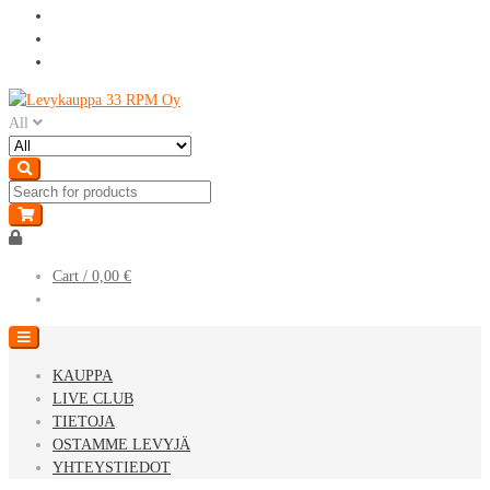
Skip
Skip
to
to
All
navigation
content
Cart /
0,00 €
KAUPPA
LIVE CLUB
TIETOJA
OSTAMME LEVYJÄ
YHTEYSTIEDOT