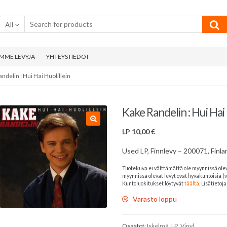
All
MME LEVYJÄ
YHTEYSTIEDOT
ndelin : Hui Hai Huolillein
Kake Randelin : Hui Hai 
LP
10,00
€
Used LP, Finnlevy – 200071, Finl
Tuotekuva ei välttämättä ole myynnissä ole
myynnissä olevat levyt ovat hyväkuntoisia (v
Kuntoluokitukset löytyvät
täältä
. Lisätieto
Varasto loppu
Osastot:
Iskelmä
,
LP
,
Vinyl