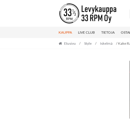
Skip
Skip
to
to
navigation
content
KAUPPA
LIVE CLUB
TIETOJA
OSTA
Etusivu
/
Style
/
Iskelmä
/ Kake Ra