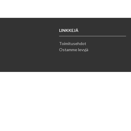
LINKKEJÄ
Toimitusehdot
Ostamme levyjä