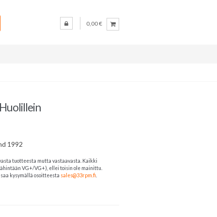
0,00 €
Huolillein
and 1992
vasta tuotteesta mutta vastaavasta. Kaikki
ähintään VG+/VG+), ellei toisin ole mainittu.
ja saa kysymällä osoitteesta
sales@33rpm.fi
.