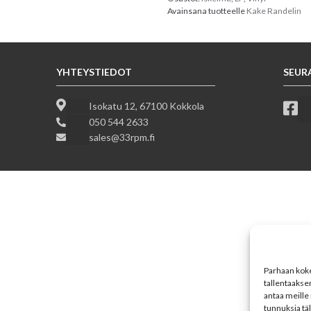
Avainsana tuotteelle
Kake Randelin
YHTEYSTIEDOT
SEUR
Isokatu 12, 67100 Kokkola
050 544 2633
sales@33rpm.fi
Parhaan koke
tallentaakse
antaa meille 
tunnuksia tä