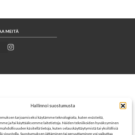
AA MEITÄ
Hallinnoi suostumusta
muksen tarjoamiseksi käytämme teknologioita, kuten evästeitä,
mme ja/tai käyttääksemme laitetietoja. Näiden tekniikoiden hyväksyminen
mahdollisuuden käsitellä tietoja, kuten selauskäyttäytymistä tai yksilöllisiä
llä sivustolla. Suostumuksen jättäminen tai peruuttaminen voi vaikuttaa