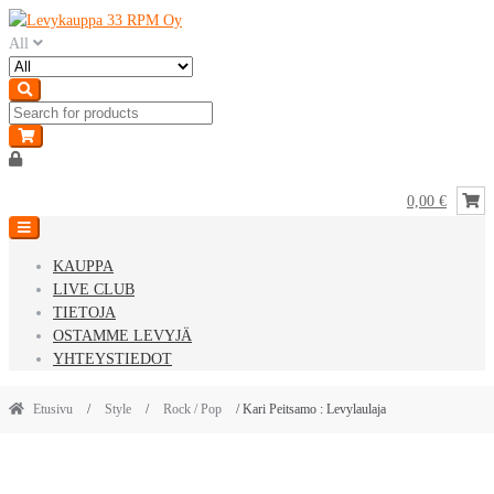
Skip
Skip
to
to
All
navigation
content
0,00 €
KAUPPA
LIVE CLUB
TIETOJA
OSTAMME LEVYJÄ
YHTEYSTIEDOT
Etusivu
/
Style
/
Rock / Pop
/ Kari Peitsamo : Levylaulaja