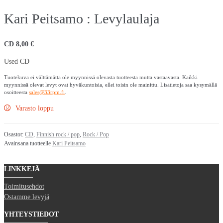
Kari Peitsamo : Levylaulaja
CD
8,00
€
Used CD
Tuotekuva ei välttämättä ole myynnissä olevasta tuotteesta mutta vastaavasta. Kaikki
myynnissä olevat levyt ovat hyväkuntoisia, ellei toisin ole mainittu. Lisätietoja saa kysymällä
osoitteesta
sales@33rpm.fi
.
Varasto loppu
Osastot:
CD
,
Finnish rock / pop
,
Rock / Pop
Avainsana tuotteelle
Kari Peitsamo
LINKKEJÄ
Toimitusehdot
Ostamme levyjä
YHTEYSTIEDOT