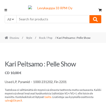
Skip
Skip
to
to
navigation
content
All
Etusivu
/
Style
/
Rock / Pop
/ Kari Peitsamo : Pelle Show
Kari Peitsamo : Pelle Show
CD
10,00
€
Used LP, Pyramid – 1000 231202, Fin 2201
Tuotekuva ei välttämättä ole myynnissä olevasta tuotteesta mutta vastaavasta. Kaikki
myynnissä olevat levyt ovat hyväkuntoisia (vähintään VG+/VG+), ellei toisin ole
mainittu. Kuntoluokitukset löytyvät
täältä
. Lisätietoja saa kysymällä osoitteesta
sales@33rpm.fi
.