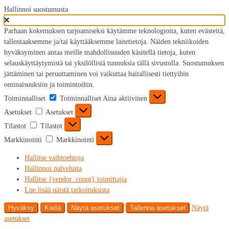
Hallinnoi suostumusta
Parhaan kokemuksen tarjoamiseksi käytämme teknologioita, kuten evästeitä,
tallentaaksemme ja/tai käyttääksemme laitetietoja. Näiden tekniikoiden
hyväksyminen antaa meille mahdollisuuden käsitellä tietoja, kuten
selauskäyttäytymistä tai yksilöllisiä tunnuksia tällä sivustolla. Suostumuksen
jättäminen tai peruuttaminen voi vaikuttaa haitallisesti tiettyihin
ominaisuuksiin ja toimintoihin.
Toiminnalliset
Toiminnalliset
Aina aktiivinen
Asetukset
Asetukset
Tilastot
Tilastot
Markkinointi
Markkinointi
Hallitse vaihtoehtoja
Hallinnoi palveluita
Hallitse {vendor_count} toimittajia
Lue lisää näistä tarkoituksista
Hyväksy
Kiellä
Näytä asetukset
Tallenna asetukset
Näytä
asetukset