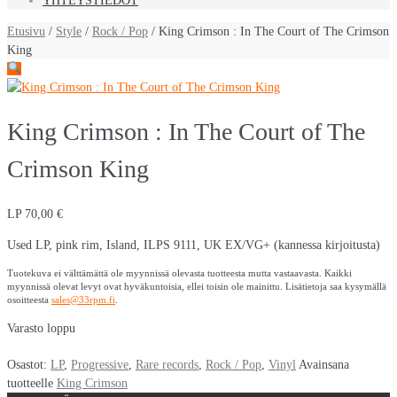
YHTEYSTIEDOT
Etusivu
/
Style
/
Rock / Pop
/ King Crimson : In The Court of The Crimson
King
King Crimson : In The Court of The
Crimson King
LP
70,00
€
Used LP, pink rim, Island, ILPS 9111, UK EX/VG+ (kannessa kirjoitusta)
Tuotekuva ei välttämättä ole myynnissä olevasta tuotteesta mutta vastaavasta. Kaikki
myynnissä olevat levyt ovat hyväkuntoisia, ellei toisin ole mainittu. Lisätietoja saa kysymällä
osoitteesta
sales@33rpm.fi
.
Varasto loppu
Osastot:
LP
,
Progressive
,
Rare records
,
Rock / Pop
,
Vinyl
Avainsana
tuotteelle
King Crimson