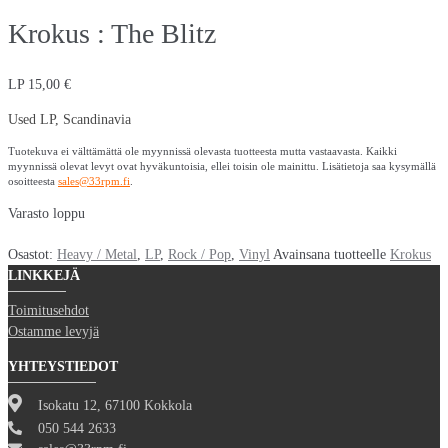
Krokus : The Blitz
LP
15,00
€
Used LP, Scandinavia
Tuotekuva ei välttämättä ole myynnissä olevasta tuotteesta mutta vastaavasta. Kaikki
myynnissä olevat levyt ovat hyväkuntoisia, ellei toisin ole mainittu. Lisätietoja saa kysymällä
osoitteesta
sales@33rpm.fi
.
Varasto loppu
Osastot:
Heavy / Metal
,
LP
,
Rock / Pop
,
Vinyl
Avainsana tuotteelle
Krokus
LINKKEJÄ
Toimitusehdot
Ostamme levyjä
YHTEYSTIEDOT
Isokatu 12, 67100 Kokkola
050 544 2633