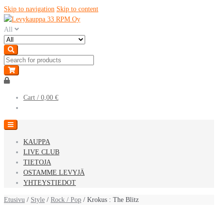
Skip to navigation
Skip to content
All
Cart /
0,00 €
KAUPPA
LIVE CLUB
TIETOJA
OSTAMME LEVYJÄ
YHTEYSTIEDOT
Etusivu
/
Style
/
Rock / Pop
/ Krokus : The Blitz