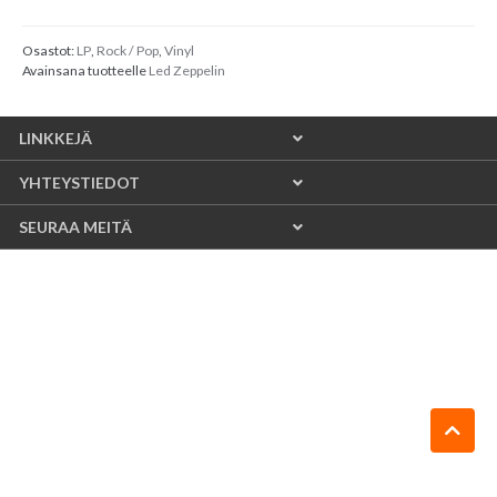
Osastot:
LP
,
Rock / Pop
,
Vinyl
Avainsana tuotteelle
Led Zeppelin
LINKKEJÄ
YHTEYSTIEDOT
SEURAA MEITÄ