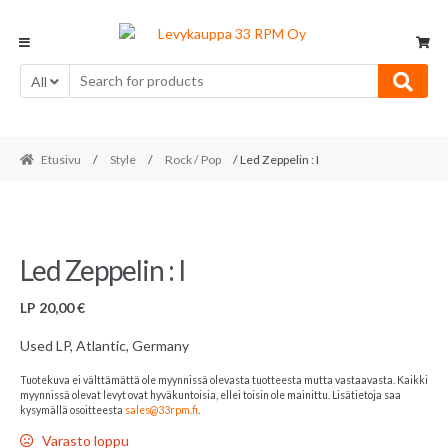
Skip
Skip
to
to
navigation
content
All
Etusivu
/
Style
/
Rock / Pop
/ Led Zeppelin : I
Led Zeppelin : I
LP
20,00
€
Used LP, Atlantic, Germany
Tuotekuva ei välttämättä ole myynnissä olevasta tuotteesta mutta vastaavasta. Kaikki
myynnissä olevat levyt ovat hyväkuntoisia, ellei toisin ole mainittu. Lisätietoja saa
kysymällä osoitteesta
sales@33rpm.fi
.
Varasto loppu