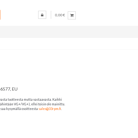
0,00 €
96577, EU
vasta tuotteesta mutta vastaavasta. Kaikki
ähintään VG+/VG+), ellei toisin ole mainittu.
ja saa kysymällä osoitteesta
sales@33rpm.fi
.