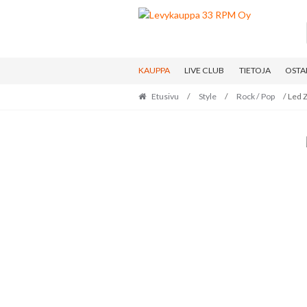
Skip
Skip
to
to
navigation
content
KAUPPA
LIVE CLUB
TIETOJA
OSTA
Etusivu
/
Style
/
Rock / Pop
/ Led Z