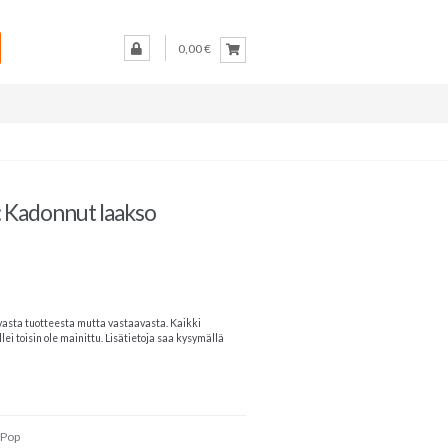
0,00 €
 : Kadonnut laakso
vasta tuotteesta mutta vastaavasta. Kaikki
lei toisin ole mainittu. Lisätietoja saa kysymällä
 Pop