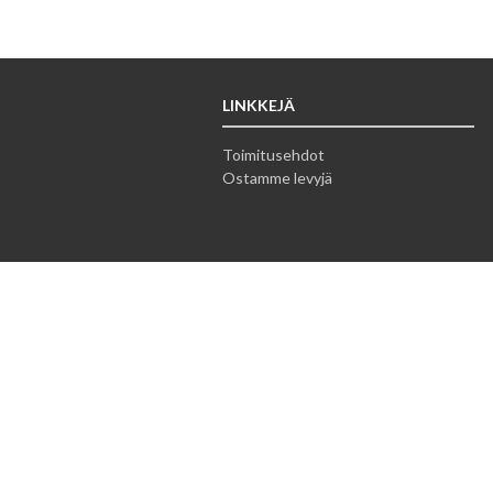
LINKKEJÄ
Toimitusehdot
Ostamme levyjä