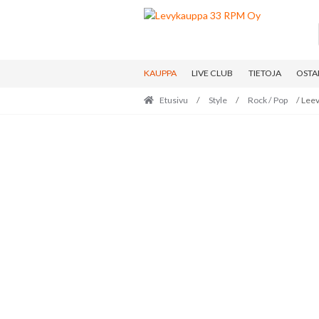
Skip
Skip
to
to
navigation
content
KAUPPA
LIVE CLUB
TIETOJA
OSTA
Etusivu
/
Style
/
Rock / Pop
/ Leev