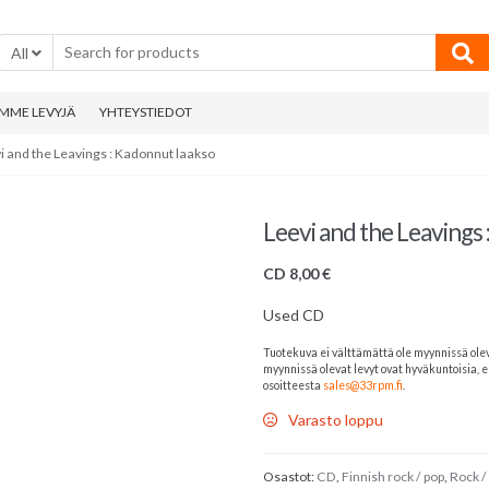
All
MME LEVYJÄ
YHTEYSTIEDOT
i and the Leavings : Kadonnut laakso
Leevi and the Leavings
CD
8,00
€
Used CD
Tuotekuva ei välttämättä ole myynnissä ole
myynnissä olevat levyt ovat hyväkuntoisia, el
osoitteesta
sales@33rpm.fi
.
Varasto loppu
Osastot:
CD
,
Finnish rock / pop
,
Rock /