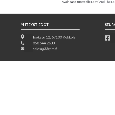
Avainsana tuotteelle
Leevi And The Le
YHTEYSTIEDOT
SEUR
Isokatu 12, 67100 Kokkola
050 544 2633
sales@33rpm.fi