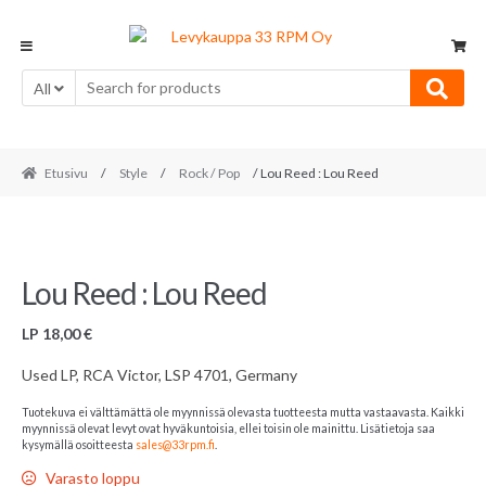
Skip
Skip
to
to
navigation
content
All
Etusivu
/
Style
/
Rock / Pop
/ Lou Reed : Lou Reed
Lou Reed : Lou Reed
LP
18,00
€
Used LP, RCA Victor, LSP 4701, Germany
Tuotekuva ei välttämättä ole myynnissä olevasta tuotteesta mutta vastaavasta. Kaikki
myynnissä olevat levyt ovat hyväkuntoisia, ellei toisin ole mainittu. Lisätietoja saa
kysymällä osoitteesta
sales@33rpm.fi
.
Varasto loppu