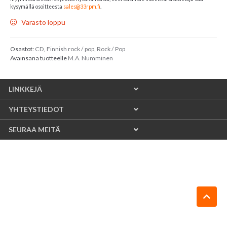
kysymällä osoitteesta
sales@33rpm.fi
.
Varasto loppu
Osastot:
CD
,
Finnish rock / pop
,
Rock / Pop
Avainsana tuotteelle
M.A. Numminen
LINKKEJÄ
YHTEYSTIEDOT
SEURAA MEITÄ