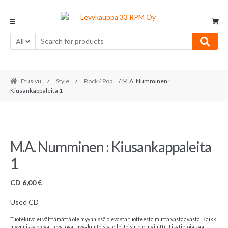
Skip
Skip
to
to
navigation
content
All
Etusivu
/
Style
/
Rock / Pop
/ M.A. Numminen :
Kiusankappaleita 1
M.A. Numminen : Kiusankappaleita
1
CD
6,00
€
Used CD
Tuotekuva ei välttämättä ole myynnissä olevasta tuotteesta mutta vastaavasta. Kaikki
myynnissä olevat levyt ovat hyväkuntoisia, ellei toisin ole mainittu. Lisätietoja saa