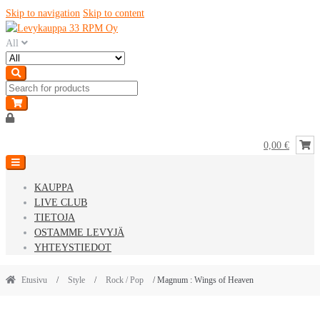
Skip to navigation
Skip to content
All
0,00 €
KAUPPA
LIVE CLUB
TIETOJA
OSTAMME LEVYJÄ
YHTEYSTIEDOT
Etusivu
/
Style
/
Rock / Pop
/ Magnum : Wings of Heaven