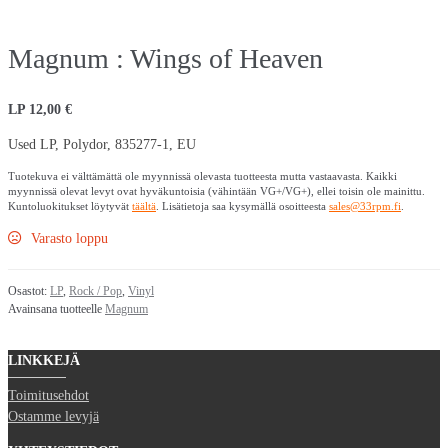
Magnum : Wings of Heaven
LP
12,00
€
Used LP, Polydor, 835277-1, EU
Tuotekuva ei välttämättä ole myynnissä olevasta tuotteesta mutta vastaavasta. Kaikki
myynnissä olevat levyt ovat hyväkuntoisia (vähintään VG+/VG+), ellei toisin ole mainittu.
Kuntoluokitukset löytyvät
täältä
. Lisätietoja saa kysymällä osoitteesta
sales@33rpm.fi
.
Varasto loppu
Osastot:
LP
,
Rock / Pop
,
Vinyl
Avainsana tuotteelle
Magnum
LINKKEJÄ
Toimitusehdot
Ostamme levyjä