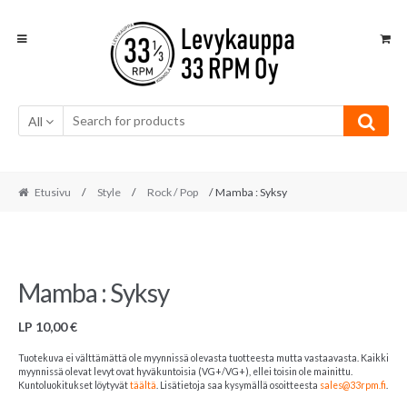
Skip
Skip
to
to
navigation
content
All
Etusivu
/
Style
/
Rock / Pop
/ Mamba : Syksy
Mamba : Syksy
LP
10,00
€
Tuotekuva ei välttämättä ole myynnissä olevasta tuotteesta mutta vastaavasta. Kaikki
myynnissä olevat levyt ovat hyväkuntoisia (VG+/VG+), ellei toisin ole mainittu.
Kuntoluokitukset löytyvät
täältä
. Lisätietoja saa kysymällä osoitteesta
sales@33rpm.fi
.