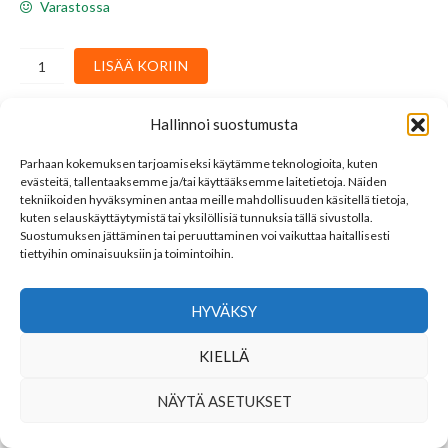
Varastossa
Mamba
LISÄÄ KORIIN
:
Syksy
määrä
Hallinnoi suostumusta
Osastot:
Finnish rock / pop
,
LP
,
Rock / Pop
,
Vinyl
Avainsana tuotteelle
Mamba
Parhaan kokemuksen tarjoamiseksi käytämme teknologioita, kuten
evästeitä, tallentaaksemme ja/tai käyttääksemme laitetietoja. Näiden
tekniikoiden hyväksyminen antaa meille mahdollisuuden käsitellä tietoja,
kuten selauskäyttäytymistä tai yksilöllisiä tunnuksia tällä sivustolla.
LINKKEJÄ
Suostumuksen jättäminen tai peruuttaminen voi vaikuttaa haitallisesti
tiettyihin ominaisuuksiin ja toimintoihin.
YHTEYSTIEDOT
SEURAA MEITÄ
HYVÄKSY
KIELLÄ
NÄYTÄ ASETUKSET