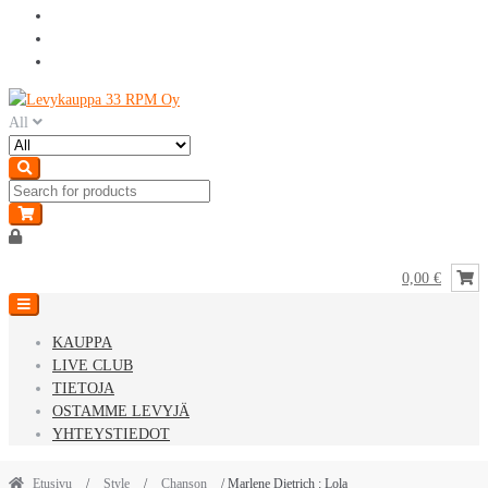
Skip
Skip
to
to
All
navigation
content
0,00 €
KAUPPA
LIVE CLUB
TIETOJA
OSTAMME LEVYJÄ
YHTEYSTIEDOT
Etusivu
/
Style
/
Chanson
/ Marlene Dietrich : Lola