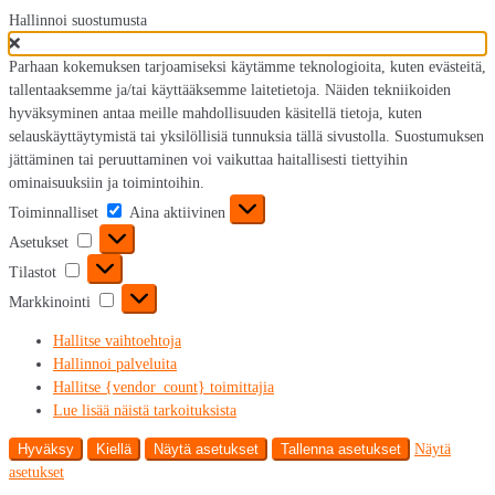
Hallinnoi suostumusta
Parhaan kokemuksen tarjoamiseksi käytämme teknologioita, kuten evästeitä,
tallentaaksemme ja/tai käyttääksemme laitetietoja. Näiden tekniikoiden
hyväksyminen antaa meille mahdollisuuden käsitellä tietoja, kuten
selauskäyttäytymistä tai yksilöllisiä tunnuksia tällä sivustolla. Suostumuksen
jättäminen tai peruuttaminen voi vaikuttaa haitallisesti tiettyihin
ominaisuuksiin ja toimintoihin.
Toiminnalliset
Toiminnalliset
Aina aktiivinen
Asetukset
Asetukset
Tilastot
Tilastot
Markkinointi
Markkinointi
Hallitse vaihtoehtoja
Hallinnoi palveluita
Hallitse {vendor_count} toimittajia
Lue lisää näistä tarkoituksista
Hyväksy
Kiellä
Näytä asetukset
Tallenna asetukset
Näytä
asetukset