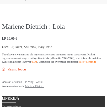
Marlene Dietrich : Lola
LP
10,00
€
Used LP, Joker, SM 3987, Italy 1982
Tuotekuva ei välttämättä ole myynnissä olevasta tuotteesta mutta vastaavasta. Kaikki
myynnissä olevat levyt ovat hyväkuntoisia (vähintään VG+/VG+), ellei toisin ole mainittu.
Kuntoluokitukset löytyvät
täältä
. Lisätietoja saa kysymällä osoitteesta
sales@33rpm.fi
.
Varasto loppu
Osastot:
Chanson
,
LP
,
Vinyl
,
World
Avainsana tuotteelle
Marlene Dietrich
LINKKEJÄ
Toimitusehdot