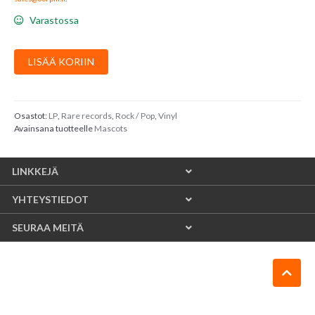
Varastossa
Mascots
LISÄÄ KORIIN
:
Your
Mascots
määrä
Osastot:
LP
,
Rare records
,
Rock / Pop
,
Vinyl
Avainsana tuotteelle
Mascots
LINKKEJÄ
YHTEYSTIEDOT
SEURAA MEITÄ