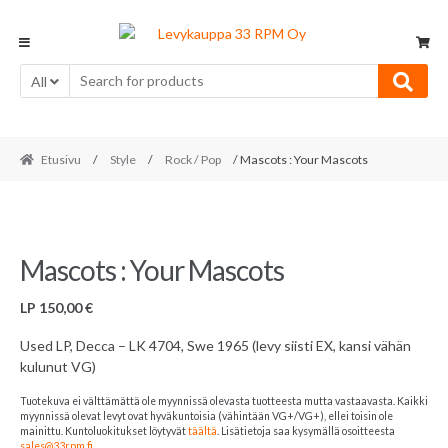
Skip
Skip
to
to
navigation
content
All
Etusivu
/
Style
/
Rock / Pop
/ Mascots : Your Mascots
Mascots : Your Mascots
LP
150,00
€
Used LP, Decca – LK 4704, Swe 1965 (levy siisti EX, kansi vähän
kulunut VG)
Tuotekuva ei välttämättä ole myynnissä olevasta tuotteesta mutta vastaavasta. Kaikki
myynnissä olevat levyt ovat hyväkuntoisia (vähintään VG+/VG+), ellei toisin ole
mainittu. Kuntoluokitukset löytyvät
täältä
. Lisätietoja saa kysymällä osoitteesta
sales@33rpm.fi
.