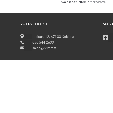
Avainsana tuotteelle
Mezzoforte
YHTEYSTIEDOT
SEUR
Isokatu 12, 67100 Kokkola
050 544 2633
sales@33rpm.fi