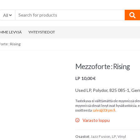
All
MME LEVYJÄ
YHTEYSTIEDOT
orte : Rising
Mezzoforte : Rising
LP
10,00
€
Used LP, Polydor, 825 085-1, Ge
Tuotekuva ei välttämättä ole myynnissä ole
myynnissä olevat levyt ovat hyväkuntoisia, el
osoitteesta
sales@33rpm.fi
.
Varasto loppu
Osastot:
Jazz Fusion
,
LP
,
Vinyl