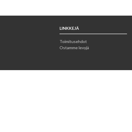
LINKKEJÄ
Toimitusehdot
Ostamme levyjä