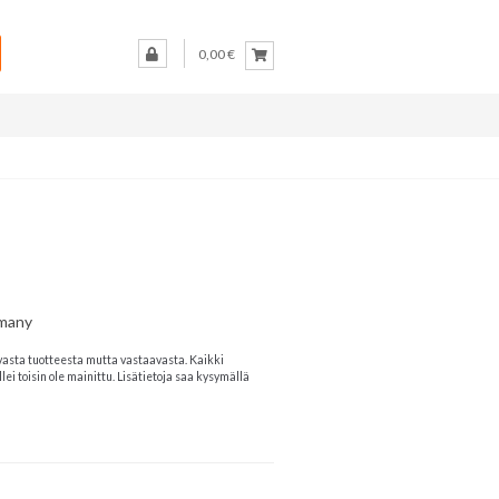
0,00 €
rmany
vasta tuotteesta mutta vastaavasta. Kaikki
lei toisin ole mainittu. Lisätietoja saa kysymällä