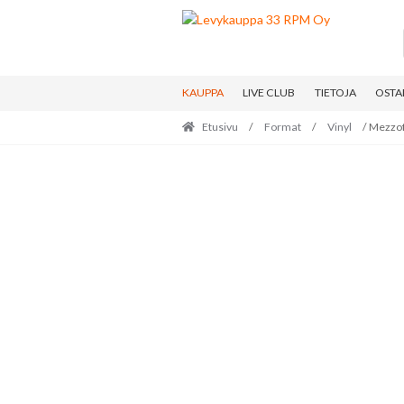
Skip
Skip
to
to
navigation
content
KAUPPA
LIVE CLUB
TIETOJA
OSTA
Etusivu
/
Format
/
Vinyl
/ Mezzof