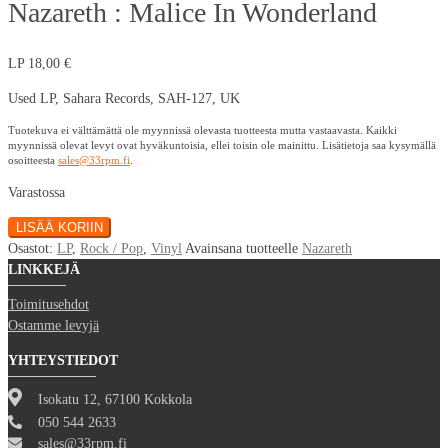
Nazareth : Malice In Wonderland
LP
18,00
€
Used LP, Sahara Records, SAH-127, UK
Tuotekuva ei välttämättä ole myynnissä olevasta tuotteesta mutta vastaavasta. Kaikki
myynnissä olevat levyt ovat hyväkuntoisia, ellei toisin ole mainittu. Lisätietoja saa kysymällä
osoitteesta
sales@33rpm.fi
.
Varastossa
Nazareth
LISÄÄ KORIIN
:
Osastot:
LP
,
Rock / Pop
,
Vinyl
Avainsana tuotteelle
Nazareth
Malice
LINKKEJÄ
In
Toimitusehdot
Wonderland
Ostamme levyjä
määrä
YHTEYSTIEDOT
Isokatu 12, 67100 Kokkola
050 544 2633
sales@33rpm.fi