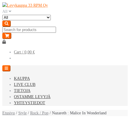
Skip
Skip
to
to
All
navigation
content
Cart /
0,00 €
KAUPPA
LIVE CLUB
TIETOJA
OSTAMME LEVYJÄ
YHTEYSTIEDOT
Etusivu
/
Style
/
Rock / Pop
/ Nazareth : Malice In Wonderland