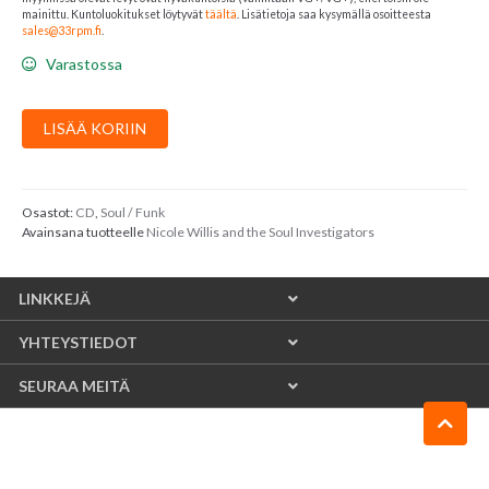
mainittu. Kuntoluokitukset löytyvät
täältä
. Lisätietoja saa kysymällä osoitteesta
sales@33rpm.fi
.
Varastossa
Nicole
LISÄÄ KORIIN
Willis
and
the
Soul
Osastot:
CD
,
Soul / Funk
Avainsana tuotteelle
Nicole Willis and the Soul Investigators
Investigators
:
Tortured
LINKKEJÄ
Soul
määrä
YHTEYSTIEDOT
SEURAA MEITÄ