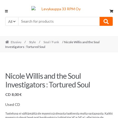
Skip
Skip
to
to
navigation
content
All
Etusivu
/
Style
/
Soul / Funk
/ Nicole Willis and the Soul
Investigators : Tortured Soul
Nicole Willis and the Soul
Investigators : Tortured Soul
CD
8,00
€
Used CD
Tuotekuva ei välttämättä ole myynnissä olevasta tuotteesta mutta vastaavasta. Kaikki
myynnissä olevat levyt ovat hyväkuntoisia (vähintään VG+/VG+), ellei toisin ole