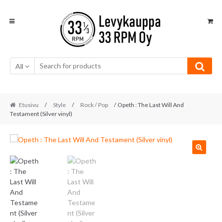
Skip
Skip
to
to
navigation
content
All
Etusivu
/
Style
/
Rock / Pop
/ Opeth : The Last Will And
Testament (Silver vinyl)