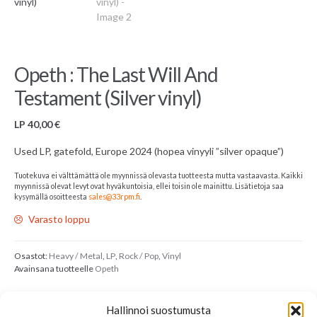
Opeth : The Last Will And
Testament (Silver vinyl)
LP
40,00
€
Used LP, gatefold, Europe 2024 (hopea vinyyli ”silver opaque”)
Tuotekuva ei välttämättä ole myynnissä olevasta tuotteesta mutta vastaavasta. Kaikki
myynnissä olevat levyt ovat hyväkuntoisia, ellei toisin ole mainittu. Lisätietoja saa
kysymällä osoitteesta
sales@33rpm.fi
.
Varasto loppu
Osastot:
Heavy / Metal
,
LP
,
Rock / Pop
,
Vinyl
Avainsana tuotteelle
Opeth
Saatat myös pitää...
Hallinnoi suostumusta