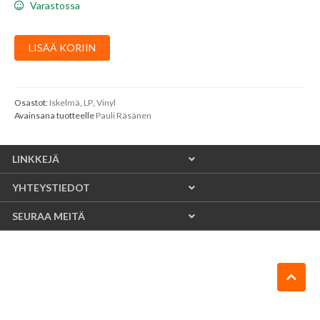
Varastossa
Pauli
LISÄÄ KORIIN
Räsänen
:
Nää
Niitä
Osastot:
Iskelmä
,
LP
,
Vinyl
Avainsana tuotteelle
Pauli Räsänen
Lauluja
On
määrä
LINKKEJÄ
YHTEYSTIEDOT
SEURAA MEITÄ