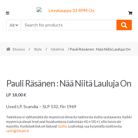
Skip
Skip
to
to
navigation
content
All
Etusivu
/
Style
/
Iskelmä
/ Pauli Räsänen : Nää Niitä Lauluja On
Pauli Räsänen : Nää Niitä Lauluja On
LP
18,00
€
Used LP, Scandia – SLP 532, Fin 1969
Tuotekuva ei välttämättä ole myynnissä olevasta tuotteesta mutta vastaavasta. Kaikki
myynnissä olevat levyt ovat hyväkuntoisia (vähintään VG+/VG+), ellei toisin ole
mainittu. Kuntoluokitukset löytyvät
täältä
. Lisätietoja saa kysymällä osoitteesta
sales@33rpm.fi
.