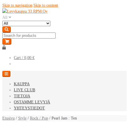
Skip to navigation
Skip to content
All
Cart /
0,00 €
KAUPPA
LIVE CLUB
TIETOJA
OSTAMME LEVYJÄ
YHTEYSTIEDOT
Etusivu
/
Style
/
Rock / Pop
/ Pearl Jam : Ten