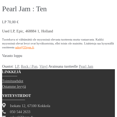
Pearl Jam : Ten
LP
70,00
€
Used LP, Epic, 468884 1, Holland
Tuotekuva ei välttämättä ole myynnissä olevasta tuotteesta mutta vastaavasta. Kaikki
myynnissä olevat levyt ovat hyväkuntoisia, ellei toisin ole mainittu. Lisätietoja saa kysymällä
osoitteesta
sales@33rpm.fi
.
Varasto loppu
Osastot:
LP
,
Rock / Pop
,
Vinyl
Avainsana tuotteelle
Pearl Jam
LINKKEJÄ
Toimitusehdot
Ostamme levyjä
YHTEYSTIEDOT
Isokatu 12, 67100 Kokkola
050 544 2633