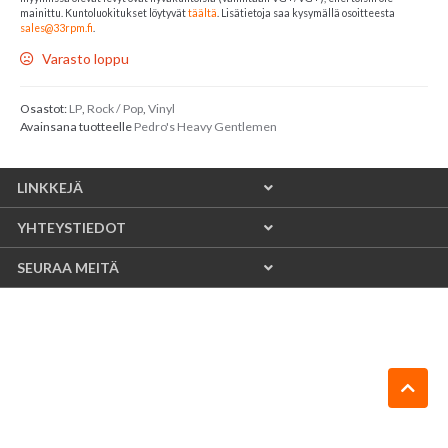
mainittu. Kuntoluokitukset löytyvät
täältä
. Lisätietoja saa kysymällä osoitteesta
sales@33rpm.fi
.
Varasto loppu
Osastot:
LP
,
Rock / Pop
,
Vinyl
Avainsana tuotteelle
Pedro's Heavy Gentlemen
LINKKEJÄ
YHTEYSTIEDOT
SEURAA MEITÄ