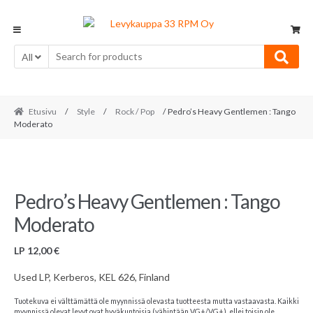
Skip
Skip
to
to
navigation
content
All
Etusivu
/
Style
/
Rock / Pop
/ Pedro’s Heavy Gentlemen : Tango
Moderato
Pedro’s Heavy Gentlemen : Tango
Moderato
LP
12,00
€
Used LP, Kerberos, KEL 626, Finland
Tuotekuva ei välttämättä ole myynnissä olevasta tuotteesta mutta vastaavasta. Kaikki
myynnissä olevat levyt ovat hyväkuntoisia (vähintään VG+/VG+), ellei toisin ole