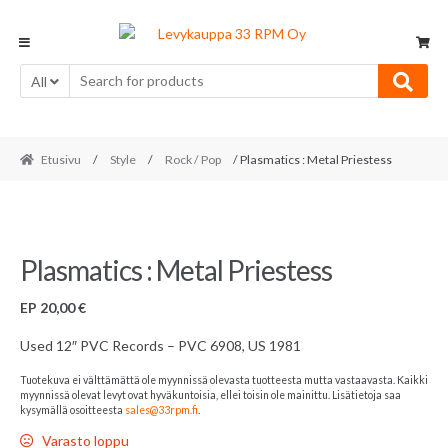
Skip
Skip
to
to
navigation
content
All
Etusivu
/
Style
/
Rock / Pop
/ Plasmatics : Metal Priestess
Plasmatics : Metal Priestess
EP
20,00
€
Used 12″ PVC Records – PVC 6908, US 1981
Tuotekuva ei välttämättä ole myynnissä olevasta tuotteesta mutta vastaavasta. Kaikki
myynnissä olevat levyt ovat hyväkuntoisia, ellei toisin ole mainittu. Lisätietoja saa
kysymällä osoitteesta
sales@33rpm.fi
.
Varasto loppu