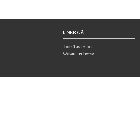
LINKKEJÄ
Toimitusehdot
Ostamme levyjä