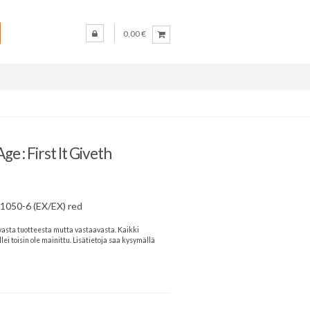
0,00 €
 : First It Giveth
1050-6 (EX/EX) red
vasta tuotteesta mutta vastaavasta. Kaikki
lei toisin ole mainittu. Lisätietoja saa kysymällä