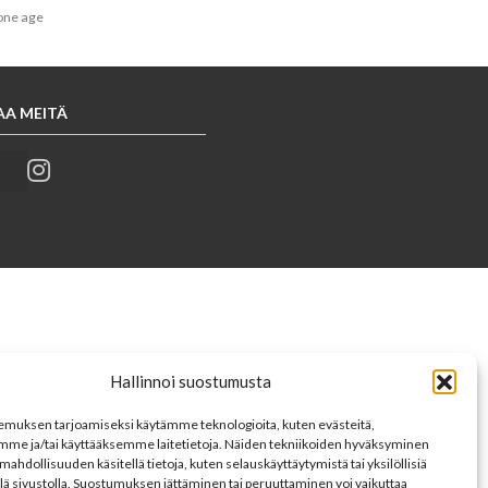
one age
AA MEITÄ
Hallinnoi suostumusta
muksen tarjoamiseksi käytämme teknologioita, kuten evästeitä,
mme ja/tai käyttääksemme laitetietoja. Näiden tekniikoiden hyväksyminen
mahdollisuuden käsitellä tietoja, kuten selauskäyttäytymistä tai yksilöllisiä
llä sivustolla. Suostumuksen jättäminen tai peruuttaminen voi vaikuttaa