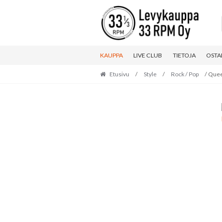
Skip
Skip
to
to
navigation
content
KAUPPA
LIVE CLUB
TIETOJA
OSTA
Etusivu
/
Style
/
Rock / Pop
/ Queen