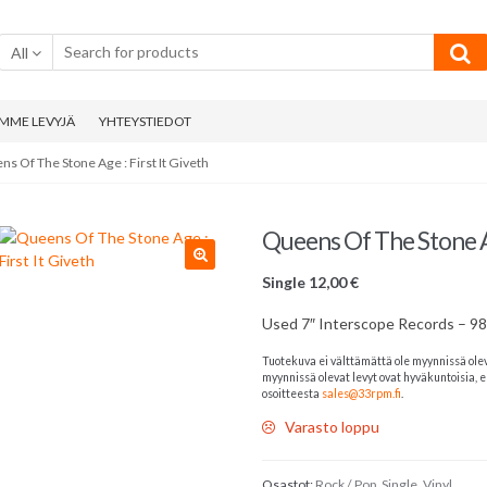
All
MME LEVYJÄ
YHTEYSTIEDOT
s Of The Stone Age : First It Giveth
Queens Of The Stone Age
Single
12,00
€
Used 7″ Interscope Records – 98
Tuotekuva ei välttämättä ole myynnissä ole
myynnissä olevat levyt ovat hyväkuntoisia, el
osoitteesta
sales@33rpm.fi
.
Varasto loppu
Osastot:
Rock / Pop
,
Single
,
Vinyl