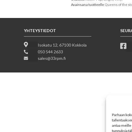
Avainsana tuotteelle
Queens of the st
YHTEYSTIEDOT
SEUR
Isokatu 12, 67100 Kokkola
050 544 2633
sales@33rpm.fi
Parhaan koke
tallentaakse
antaa meille 
tunnuksia tä