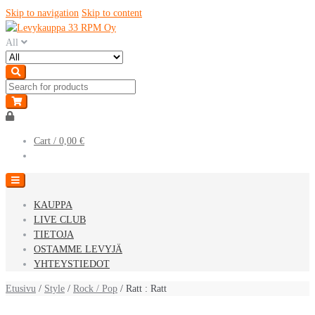
Skip to navigation
Skip to content
All
Cart /
0,00 €
KAUPPA
LIVE CLUB
TIETOJA
OSTAMME LEVYJÄ
YHTEYSTIEDOT
Etusivu
/
Style
/
Rock / Pop
/ Ratt : Ratt