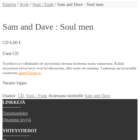
Etusivu
/
Style
/
Soul / Funk
/ Sam and Dave : Soul men
Sam and Dave : Soul men
CD
6,00
€
Used CD
Tuotekuva ei välttämättä ole myynnissä olevasta tuotteesta mutta vastaavasta. Kaikki
myynnissä olevat levyt ovat hyväkuntoisia, ellei toisin ole mainittu. Lisätietoja saa kysymällä
osoitteesta
sales@33rpm.fi
.
Varasto loppu
Osastot:
CD
,
Soul / Funk
Avainsana tuotteelle
Sam and Dave
LINKKEJÄ
Toimitusehdot
Ostamme levyjä
YHTEYSTIEDOT