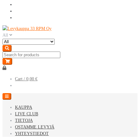
Skip
Skip
to
to
All
navigation
content
Cart /
0,00 €
KAUPPA
LIVE CLUB
TIETOJA
OSTAMME LEVYJÄ
YHTEYSTIEDOT