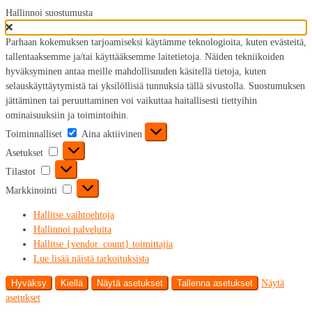
Hallinnoi suostumusta
Parhaan kokemuksen tarjoamiseksi käytämme teknologioita, kuten evästeitä,
tallentaaksemme ja/tai käyttääksemme laitetietoja. Näiden tekniikoiden
hyväksyminen antaa meille mahdollisuuden käsitellä tietoja, kuten
selauskäyttäytymistä tai yksilöllisiä tunnuksia tällä sivustolla. Suostumuksen
jättäminen tai peruuttaminen voi vaikuttaa haitallisesti tiettyihin
ominaisuuksiin ja toimintoihin.
Toiminnalliset
Toiminnalliset
Aina aktiivinen
Asetukset
Asetukset
Tilastot
Tilastot
Markkinointi
Markkinointi
Hallitse vaihtoehtoja
Hallinnoi palveluita
Hallitse {vendor_count} toimittajia
Lue lisää näistä tarkoituksista
Hyväksy
Kiellä
Näytä asetukset
Tallenna asetukset
Näytä
asetukset