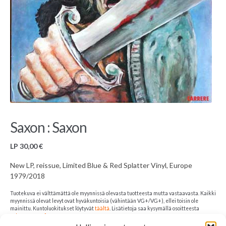
Saxon : Saxon
LP
30,00
€
New LP, reissue, Limited Blue & Red Splatter Vinyl, Europe
1979/2018
Tuotekuva ei välttämättä ole myynnissä olevasta tuotteesta mutta vastaavasta. Kaikki
myynnissä olevat levyt ovat hyväkuntoisia (vähintään VG+/VG+), ellei toisin ole
mainittu. Kuntoluokitukset löytyvät
täältä
. Lisätietoja saa kysymällä osoitteesta
sales@33rpm.fi
.