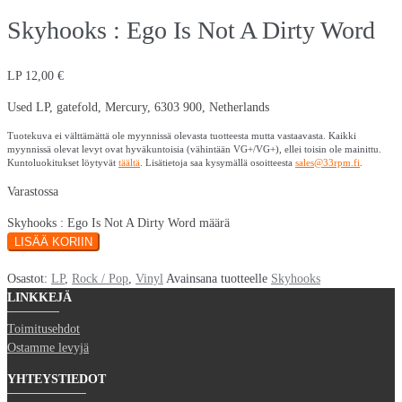
Skyhooks : Ego Is Not A Dirty Word
LP
12,00
€
Used LP, gatefold, Mercury, 6303 900, Netherlands
Tuotekuva ei välttämättä ole myynnissä olevasta tuotteesta mutta vastaavasta. Kaikki
myynnissä olevat levyt ovat hyväkuntoisia (vähintään VG+/VG+), ellei toisin ole mainittu.
Kuntoluokitukset löytyvät
täältä
. Lisätietoja saa kysymällä osoitteesta
sales@33rpm.fi
.
Varastossa
Skyhooks : Ego Is Not A Dirty Word määrä
LISÄÄ KORIIN
Osastot:
LP
,
Rock / Pop
,
Vinyl
Avainsana tuotteelle
Skyhooks
LINKKEJÄ
Toimitusehdot
Ostamme levyjä
YHTEYSTIEDOT