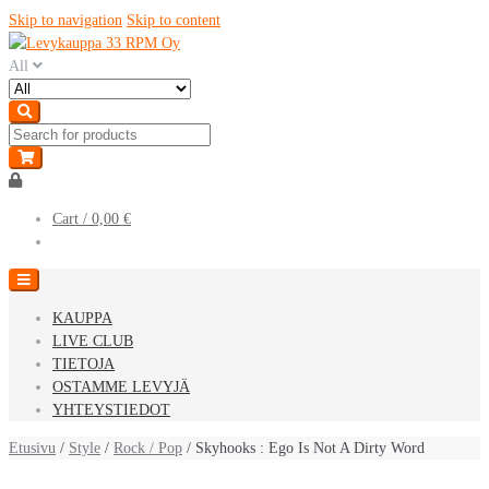
Skip to navigation
Skip to content
All
Cart /
0,00 €
KAUPPA
LIVE CLUB
TIETOJA
OSTAMME LEVYJÄ
YHTEYSTIEDOT
Etusivu
/
Style
/
Rock / Pop
/ Skyhooks : Ego Is Not A Dirty Word