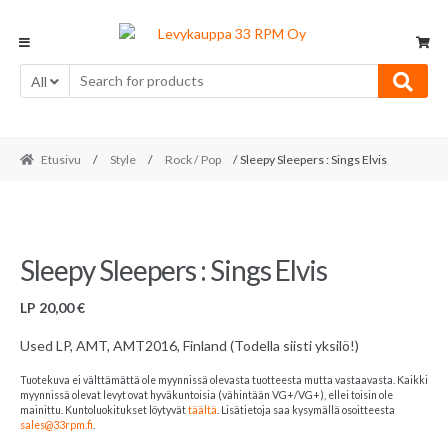
Skip
Skip
to
to
navigation
content
All
Etusivu
/
Style
/
Rock / Pop
/ Sleepy Sleepers : Sings Elvis
Sleepy Sleepers : Sings Elvis
LP
20,00
€
Used LP, AMT, AMT2016, Finland (Todella siisti yksilö!)
Tuotekuva ei välttämättä ole myynnissä olevasta tuotteesta mutta vastaavasta. Kaikki
myynnissä olevat levyt ovat hyväkuntoisia (vähintään VG+/VG+), ellei toisin ole
mainittu. Kuntoluokitukset löytyvät
täältä
. Lisätietoja saa kysymällä osoitteesta
sales@33rpm.fi
.