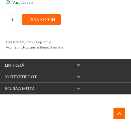
Varastossa
Sleepy
LISÄÄ KORIIN
Sleepers
:
Sings
Elvis
Osastot:
LP
,
Rock / Pop
,
Vinyl
Avainsana tuotteelle
Sleepy Sleepers
määrä
LINKKEJÄ
YHTEYSTIEDOT
SEURAA MEITÄ