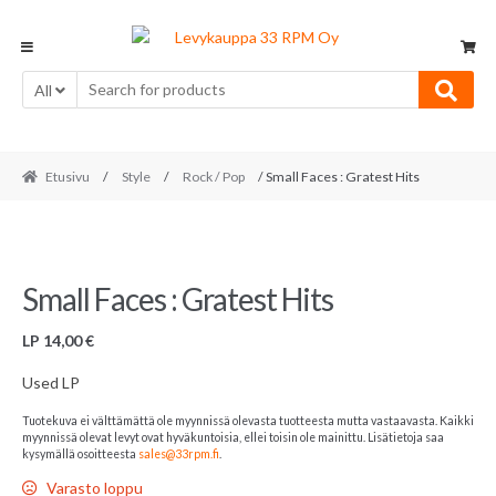
Skip
Skip
to
to
navigation
content
All
Etusivu
/
Style
/
Rock / Pop
/ Small Faces : Gratest Hits
Small Faces : Gratest Hits
LP
14,00
€
Used LP
Tuotekuva ei välttämättä ole myynnissä olevasta tuotteesta mutta vastaavasta. Kaikki
myynnissä olevat levyt ovat hyväkuntoisia, ellei toisin ole mainittu. Lisätietoja saa
kysymällä osoitteesta
sales@33rpm.fi
.
Varasto loppu