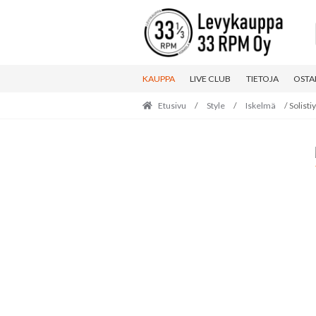
Skip
Skip
to
to
navigation
content
KAUPPA
LIVE CLUB
TIETOJA
OSTA
Etusivu
/
Style
/
Iskelmä
/ Solisti