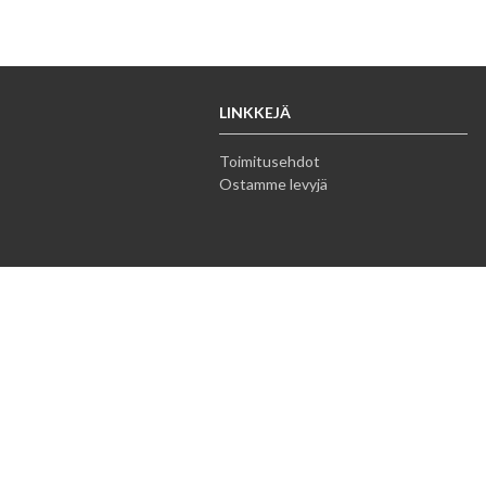
LINKKEJÄ
Toimitusehdot
Ostamme levyjä