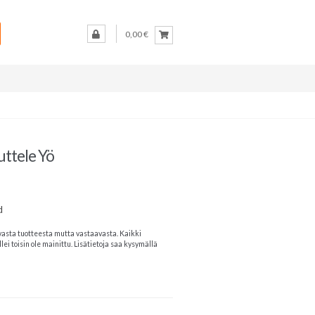
0,00 €
luttele Yö
d
vasta tuotteesta mutta vastaavasta. Kaikki
lei toisin ole mainittu. Lisätietoja saa kysymällä