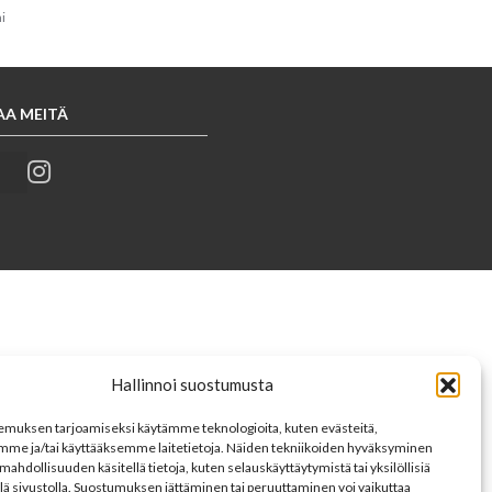
i
AA MEITÄ
Hallinnoi suostumusta
muksen tarjoamiseksi käytämme teknologioita, kuten evästeitä,
mme ja/tai käyttääksemme laitetietoja. Näiden tekniikoiden hyväksyminen
mahdollisuuden käsitellä tietoja, kuten selauskäyttäytymistä tai yksilöllisiä
llä sivustolla. Suostumuksen jättäminen tai peruuttaminen voi vaikuttaa