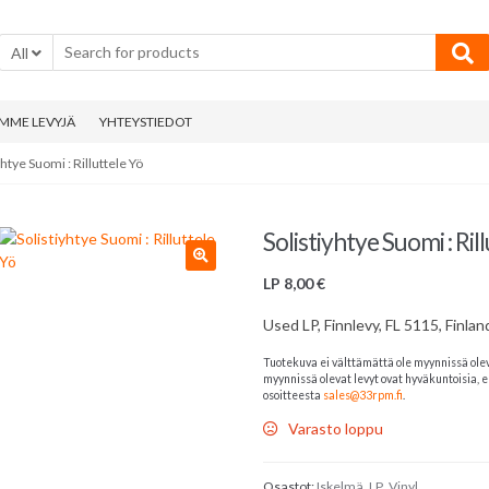
All
MME LEVYJÄ
YHTEYSTIEDOT
yhtye Suomi : Rilluttele Yö
Solistiyhtye Suomi : Ril
LP
8,00
€
Used LP, Finnlevy, FL 5115, Finlan
Tuotekuva ei välttämättä ole myynnissä ole
myynnissä olevat levyt ovat hyväkuntoisia, el
osoitteesta
sales@33rpm.fi
.
Varasto loppu
Osastot:
Iskelmä
,
LP
,
Vinyl