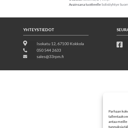
Avainsana tuotteelle
Solistiyhtye Suom
YHTEYSTIEDOT
SEUR
Isokatu 12, 67100 Kokkola
050 544 2633
sales@33rpm.fi
Parhaan koke
tallentaakse
antaa meille 
tunnuksia tä