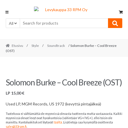
Skip
Skip
to
to
navigation
content
All
Etusivu
/
Style
/
Soundtrack
/ Solomon Burke – Cool Breeze
(OST)
Solomon Burke – Cool Breeze (OST)
LP
15,00
€
Used LP, MGM Records, US 1972 (kevyttä pintajälkeä)
Tuotekuva ei välttämättä ole myynnissä olevasta tuotteesta mutta vastaavasta. Kaikki
myynnissä olevat levyt ovat hyväkuntoisia (vähintään VG+/VG+), ellei toisin ole
mainittu. Kuntoluokitukset löytyvät
täältä
. Lisätietoja saa kysymällä osoitteesta
sales@33rpm.fi
.