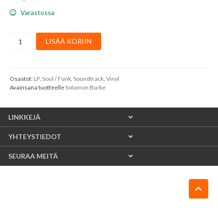
Varastossa
Solomon
LISÄÄ KORIIN
Burke
–
Cool
Breeze
Osastot:
LP
,
Soul / Funk
,
Soundtrack
,
Vinyl
Avainsana tuotteelle
Solomon Burke
(OST)
määrä
LINKKEJÄ
YHTEYSTIEDOT
SEURAA MEITÄ