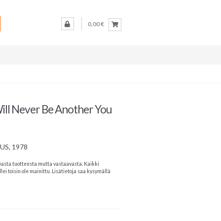
0,00 €
Will Never Be Another You
 US, 1978
vasta tuotteesta mutta vastaavasta. Kaikki
lei toisin ole mainittu. Lisätietoja saa kysymällä