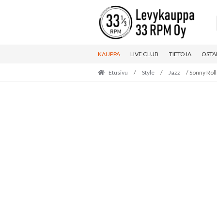
Skip
Skip
to
to
navigation
content
KAUPPA
LIVE CLUB
TIETOJA
OSTA
Etusivu
/
Style
/
Jazz
/ Sonny Roll