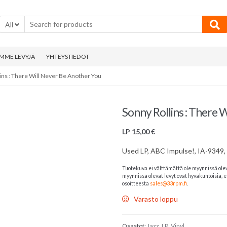
All
MME LEVYJÄ
YHTEYSTIEDOT
ins : There Will Never Be Another You
Sonny Rollins : There 
LP
15,00
€
Used LP, ABC Impulse!, IA-9349,
Tuotekuva ei välttämättä ole myynnissä ole
myynnissä olevat levyt ovat hyväkuntoisia, el
osoitteesta
sales@33rpm.fi
.
Varasto loppu
Osastot:
Jazz
,
LP
,
Vinyl