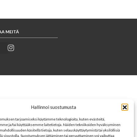
AA MEITÄ
Hallinnoi suostumusta
muksen tarjoamiseksi käytämme teknologioita, kuten evästeitä,
mme ja/tai käyttääksemme laitetietoja. Näiden tekniikoiden hyväksyminen
mahdollisuuden käsitellä tietoja, kuten selauskäyttäytymistä tai yksilöllisiä
llä sivustolla. Suostumuksen jättäminen tai peruuttaminen voi vaikuttaa