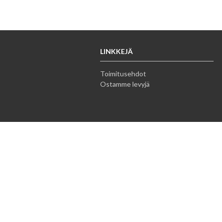
LINKKEJÄ
Toimitusehdot
Ostamme levyjä