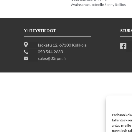
Avainsana tuotteelle
Sonny Rollins
YHTEYSTIEDOT
SEUR
Isokatu 12, 67100 Kokkola
050 544 2633
sales@33rpm.fi
Parhaan koke
tallentaakse
antaa meille 
tunnuksia tä