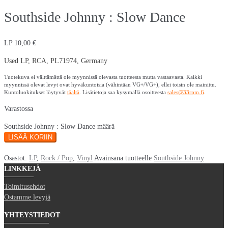
Southside Johnny : Slow Dance
LP
10,00
€
Used LP, RCA, PL71974, Germany
Tuotekuva ei välttämättä ole myynnissä olevasta tuotteesta mutta vastaavasta. Kaikki
myynnissä olevat levyt ovat hyväkuntoisia (vähintään VG+/VG+), ellei toisin ole mainittu.
Kuntoluokitukset löytyvät
täältä
. Lisätietoja saa kysymällä osoitteesta
sales@33rpm.fi
.
Varastossa
Southside Johnny : Slow Dance määrä
LISÄÄ KORIIN
Osastot:
LP
,
Rock / Pop
,
Vinyl
Avainsana tuotteelle
Southside Johnny
LINKKEJÄ
Toimitusehdot
Ostamme levyjä
YHTEYSTIEDOT