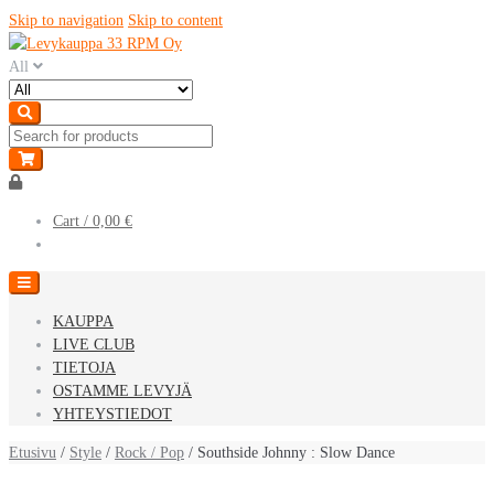
Skip to navigation
Skip to content
All
Cart /
0,00 €
KAUPPA
LIVE CLUB
TIETOJA
OSTAMME LEVYJÄ
YHTEYSTIEDOT
Etusivu
/
Style
/
Rock / Pop
/ Southside Johnny : Slow Dance