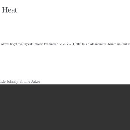
 Heat
 olevat levyt ovat hyväkuntoisia (vähintään VG+/VG+), ellei toisin ole mainittu. Kuntoluokituks
side Johnny & The Jukes