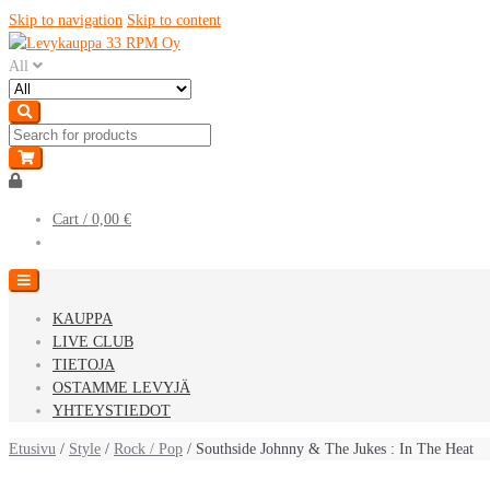
Skip to navigation
Skip to content
All
Cart /
0,00 €
KAUPPA
LIVE CLUB
TIETOJA
OSTAMME LEVYJÄ
YHTEYSTIEDOT
Etusivu
/
Style
/
Rock / Pop
/ Southside Johnny & The Jukes : In The Heat