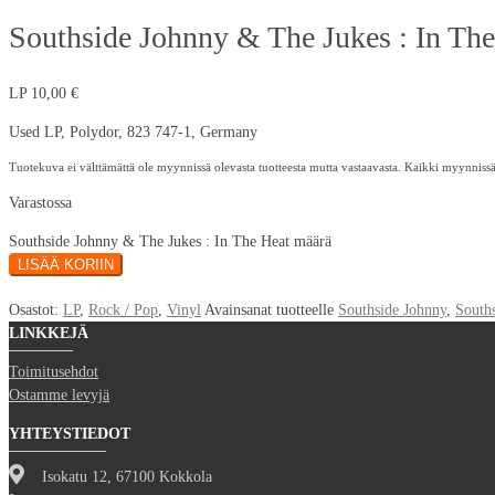
Southside Johnny & The Jukes : In The
LP
10,00
€
Used LP, Polydor, 823 747-1, Germany
Tuotekuva ei välttämättä ole myynnissä olevasta tuotteesta mutta vastaavasta. Kaikki myynnissä
Varastossa
Southside Johnny & The Jukes : In The Heat määrä
LISÄÄ KORIIN
Osastot:
LP
,
Rock / Pop
,
Vinyl
Avainsanat tuotteelle
Southside Johnny
,
South
LINKKEJÄ
Toimitusehdot
Ostamme levyjä
YHTEYSTIEDOT
Isokatu 12, 67100 Kokkola