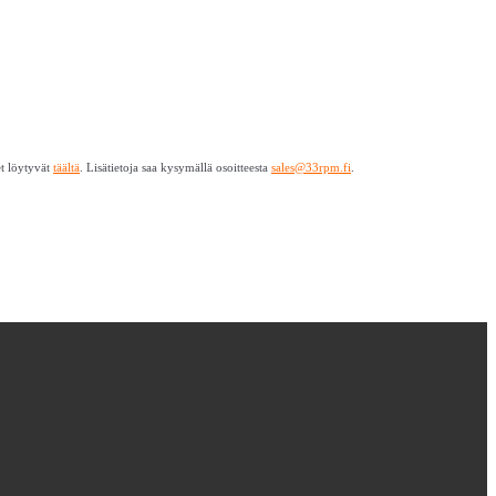
et löytyvät
täältä
. Lisätietoja saa kysymällä osoitteesta
sales@33rpm.fi
.