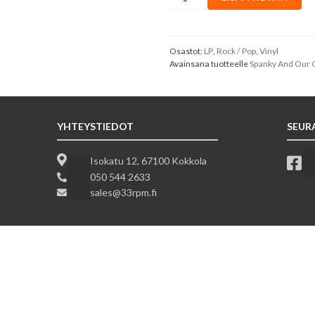
And
Our
Gang
:
Osastot:
LP
,
Rock / Pop
,
Vinyl
Avainsana tuotteelle
Spanky And Our
Live
määrä
YHTEYSTIEDOT
SEUR
Isokatu 12, 67100 Kokkola
050 544 2633
sales@33rpm.fi