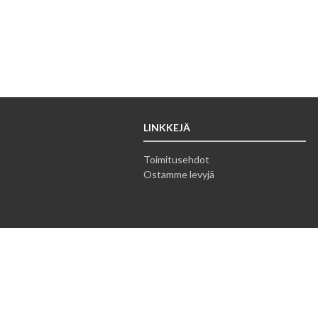
LINKKEJÄ
Toimitusehdot
Ostamme levyjä