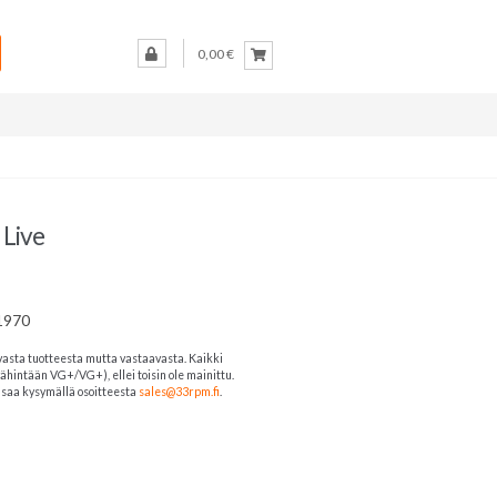
0,00 €
 Live
 1970
vasta tuotteesta mutta vastaavasta. Kaikki
ähintään VG+/VG+), ellei toisin ole mainittu.
ja saa kysymällä osoitteesta
sales@33rpm.fi
.