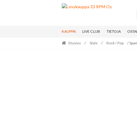
Skip
Skip
to
to
navigation
content
KAUPPA
LIVE CLUB
TIETOJA
OSTA
Etusivu
/
Style
/
Rock / Pop
/ Span