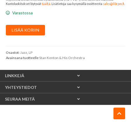
Kuntoluokitukset löytyvät
täältä
. Lisätietoja saa kysymällä osoitteesta
sales@33rpm.fi
.
Varastossa
Stan
LISÄÄ KORIIN
Kenton
&
His
Orchestra
Osastot:
Jazz
,
LP
Avainsana tuotteelle
Stan Kenton & His Orchestra
:
7.5
On
LINKKEJÄ
The
Richter
YHTEYSTIEDOT
Scale
määrä
SEURAA MEITÄ