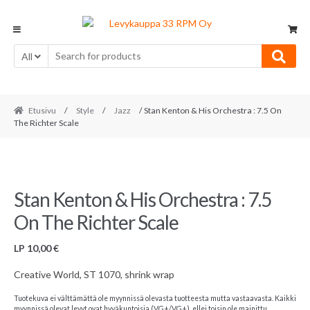
Skip
Skip
to
to
navigation
content
All
Etusivu
/
Style
/
Jazz
/ Stan Kenton & His Orchestra : 7.5 On
The Richter Scale
Stan Kenton & His Orchestra : 7.5
On The Richter Scale
LP
10,00
€
Creative World, ST 1070, shrink wrap
Tuotekuva ei välttämättä ole myynnissä olevasta tuotteesta mutta vastaavasta. Kaikki
myynnissä olevat levyt ovat hyväkuntoisia (VG+/VG+), ellei toisin ole mainittu.